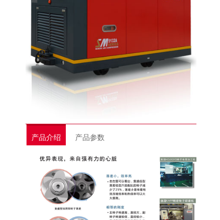
产品介绍
产品参数