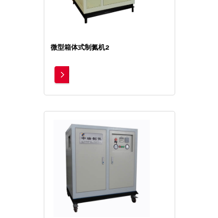
微型箱体式制氮机2